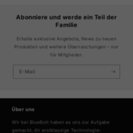
Abonniere und werde ein Teil der
Familie
Erhalte exklusive Angebote, News zu neuen
Produkten und weitere Überraschungen – nur
für Mitglieder.
E-Mail
Über uns
Wir bei BlueBolt haben es uns zur Aufgabe
gemacht, dir erstklassige Technologie-