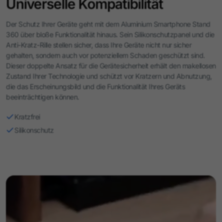
Universelle Kompatibilität
Der Schutz Ihrer Geräte geht mit dem Aluminium Smartphone Stand
360 über bloße Funktionalität hinaus. Sein Silikonschutzpanel und die
Anti-Kratz-Rille stellen sicher, dass Ihre Geräte nicht nur sicher
gehalten, sondern auch vor potenziellem Schaden geschützt sind.
Dieser doppelte Ansatz für die Gerätesicherheit erhält den makellosen
Zustand Ihrer Technologie und schützt vor Kratzern und Abnutzung,
die das Erscheinungsbild und die Funktionalität Ihres Geräts
beeinträchtigen können.
Kratzfrei
Silikonschutz