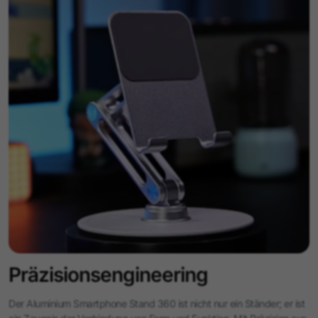
Ist es langlebig?
Aus einer Aluminium-Magnesium-Legierung gefertigt, ist es auf
Langlebigkeit und Rostbeständigkeit ausgelegt.
Wie einfach ist die Anpassung?
Mit seiner 360°-Rotation und Doppelarm-Anpassung können Sie
mühelos den perfekten Betrachtungswinkel finden.
Kann es mein Gerät vor Kratzern schützen?
Ja, das Silikonpanel und die Rille schützen Ihr Gerät vor Kratzern
und Beschädigungen.
Präzisionsengineering
Der Aluminium Smartphone Stand 360 ist nicht nur ein Ständer; er ist