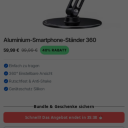
Aluminium-Smartphone-Ständer 360
59,99 €
99,99 €
40% RABATT
Einfach zu tragen
360° Einstellbare Ansicht
Rutschfest & Anti-Shake
Geräteschutz Silikon
Bundle & Geschenke sichern
Schnell! Das Angebot endet in
35:37
⏰