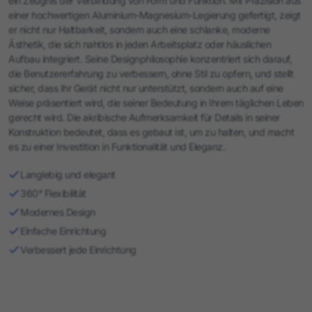
ein Zeugnis der Verbindung von Form und Funktion. Mit Präzision aus
einer hochwertigen Aluminium-Magnesium-Legierung gefertigt, zeigt
er nicht nur Haltbarkeit, sondern auch eine schlanke, moderne
Ästhetik, die sich nahtlos in jeden Arbeitsplatz oder häuslichen
Aufbau integriert. Seine Designphilosophie konzentriert sich darauf,
die Benutzererfahrung zu verbessern, ohne Stil zu opfern, und stellt
sicher, dass Ihr Gerät nicht nur unterstützt, sondern auch auf eine
Weise präsentiert wird, die seiner Bedeutung in Ihrem täglichen Leben
gerecht wird. Die akribische Aufmerksamkeit für Details in seiner
Konstruktion bedeutet, dass es gebaut ist, um zu halten, und macht
es zu einer Investition in Funktionalität und Eleganz.
Langlebig und elegant
360° Flexibilität
Modernes Design
Einfache Einrichtung
Verbessert jede Einrichtung