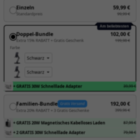
Einzeln
59,99 €
Standardpreis
99,99 €
Am beliebtesten
Doppel-Bundle
102,00 €
Extra 15% RABATT + Gratis Geschenk
199,98 €
Farbe
+ GRATIS 30W Schnelllade Adapter
39,99 €
Familien-Bundle
192,00 €
Gratis Versand
399,96 €
Extra 20% RABATT + 3 Gratis Geschenke
+ GRATIS 20W Magnetisches Kabelloses Laden
87,99 €
+ 2 GRATIS 30W Schnelllade Adapter
79,98 €