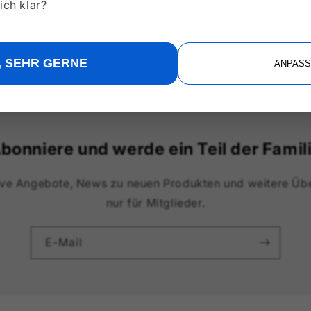
ich klar?
, SEHR GERNE
ANPASS
bonniere und werde ein Teil der Famil
sive Angebote, News zu neuen Produkten und weitere Üb
nur für Mitglieder.
E-Mail