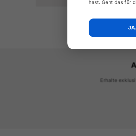
hast. Geht das für d
Medien
1
in
Modal
öffnen
JA
A
Erhalte exklu