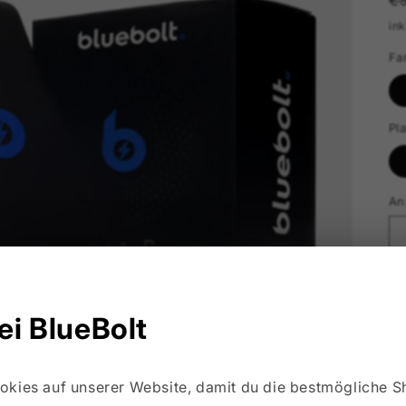
€
Pr
in
Fa
Pl
An
ei BlueBolt
okies auf unserer Website, damit du die bestmögliche 