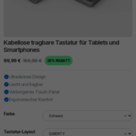
Kabellose tragbare Tastatur für Tablets und
Smartphones
99,99 €
159,99 €
38% RABATT
Ultradünnes Design
Leicht und tragbar
Verborgenes Touch-Panel
Ergonomischer Komfort
Farbe
Tastatur-Layout