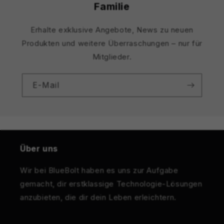
Familie
Erhalte exklusive Angebote, News zu neuen
Produkten und weitere Überraschungen – nur für
Mitglieder.
E-Mail
Über uns
Wir bei BlueBolt haben es uns zur Aufgabe
gemacht, dir erstklassige Technologie-Lösungen
anzubieten, die dir dein Leben erleichtern.