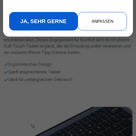
Tippkomfort neu definiert
Steigern Sie Ihr Tipp-Erlebnis mit einer Tastatur, die die Bedeutung
von Komfort und Effizienz versteht. Unser ergonomisches Design
JA, SEHR GERNE
ANPASSEN
stellt sicher, dass jeder Tastendruck sowohl befriedigend als auch
frei von Belastungen ist, was lange Tipp-Sessions mühelos
erscheinen lässt. Dieses Engagement für Komfort wird durch unsere
Soft-Touch-Tasten ergänzt, die die Ermüdung weiter minimieren und
ein unübertroffenes Tipp-Erlebnis bieten.
Ergonomisches Design
Sanft ansprechende Tasten
Ideal für umfangreichen Gebrauch