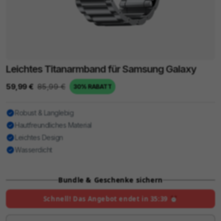
Leichtes Titanarmband für Samsung Galaxy
59,99 €
85,99 €
30% RABATT
Robust & Langlebig
Hautfreundliches Material
Leichtes Design
Wasserdicht
Bundle & Geschenke sichern
Schnell! Das Angebot endet in
35:38
⏰