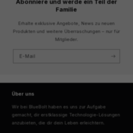
Abonniere und werde ein Teil der
Familie
Erhalte exklusive Angebote, News zu neuen
Produkten und weitere Überraschungen – nur für
Mitglieder.
E-Mail
Über uns
Wir bei BlueBolt haben es uns zur Aufgabe
gemacht, dir erstklassige Technologie-Lösungen
anzubieten, die dir dein Leben erleichtern.