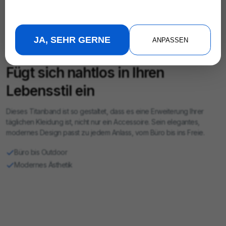
JA, SEHR GERNE
ANPASSEN
Fügt sich nahtlos in Ihren
Lebensstil ein
Dieses Titanband ist so gestaltet, dass es eine Erweiterung Ihrer
täglichen Kleidung ist, nicht nur ein Accessoire. Sein elegantes,
modernes Design passt zu jedem Anlass, vom Büro bis ins Freie.
Büro bis Outdoor
Modernes Ästhetik