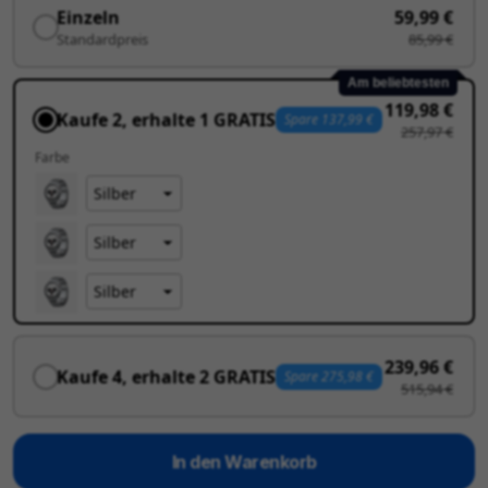
Einzeln
59,99 €
Standardpreis
85,99 €
Am beliebtesten
119,98 €
Kaufe 2, erhalte 1 GRATIS
Spare 137,99 €
257,97 €
Farbe
239,96 €
Kaufe 4, erhalte 2 GRATIS
Spare 275,98 €
515,94 €
In den Warenkorb