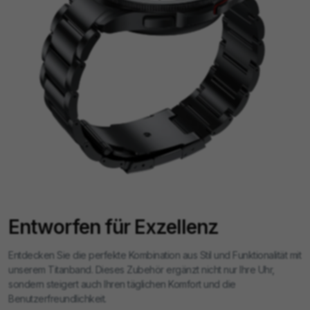
Wie reinige ich das Titanband?
Reinigen Sie es mit einem weichen Tuch und einem nicht-
abrasiven Reiniger.
Kann das Band bei sportlichen Aktivitäten verwendet
werden?
Ja, sein robustes Design eignet sich für alle Arten von
Aktivitäten.
Entworfen für Exzellenz
Entdecken Sie die perfekte Kombination aus Stil und Funktionalität mit
unserem Titanband. Dieses Zubehör ergänzt nicht nur Ihre Uhr,
sondern steigert auch Ihren täglichen Komfort und die
Benutzerfreundlichkeit.