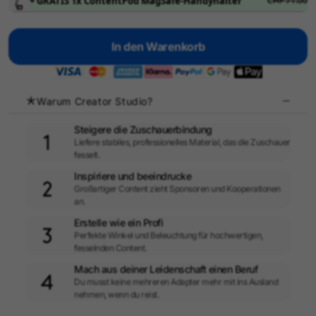
+ GRATIS 1x ContentPod MagSafe-Handyhalter
CHF 71.00
In den Warenkorb
Warum Creator Studio?
Steigere die Zuschauerbindung
Liefere stabiles, professionelles Material, das die Zuschauer
fesselt.
Inspiriere und beeindrucke
Großartiger Content zieht Sponsoren und Kooperationen
an.​
Erstelle wie ein Profi​
Perfekte Winkel und Beleuchtung für hochwertigen,
fesselnden Content.
Mach aus deiner Leidenschaft einen Beruf
Du musst keine mehreren Adapter mehr mit ins Ausland
nehmen, wenn du reist.