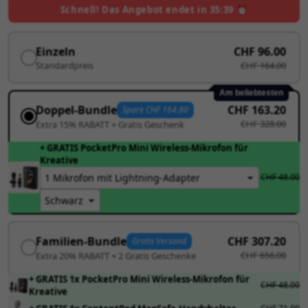
Schnell! Das Angebot endet in
35:37
⏰
Einzeln
CHF 96.00
Standardpreis
CHF 164.00
Am beliebtesten
Doppel-Bundle
CHF 163.20
Spare CHF 164.80
CHF 328.00
Extra 15% RABATT + Gratis Geschenk
+ GRATIS PocketPro Mini Wireless-Mikrofon für
Kreative
CHF 48.00
Familien-Bundle
CHF 307.20
Gratis Versand
CHF 656.00
Extra 20% RABATT + 2 Gratis Geschenke
+ GRATIS 1x PocketPro Mini Wireless-Mikrofon für
CHF 48.00
Kreative