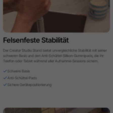
Felsenfeste Stabilität
Der Creator Studio Stand bietet unvergleichliche Stabilität mit seiner
schweren Basis und den Anti-Schüttel-Silikon-Gummipads, die Ihr
Telefon oder Tablet während aller Aufnahme-Sessions sichern.
Schwere Basis
Anti-Schüttel-Pads
Sichere Gerätepositionierung