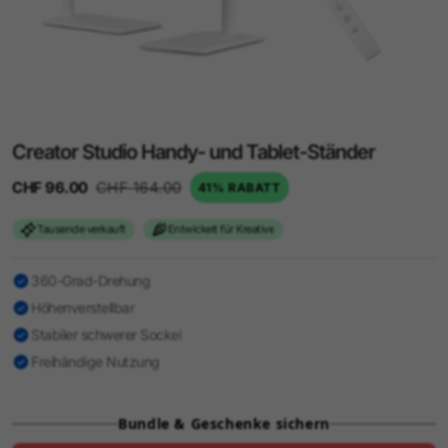
Creator Studio Handy- und Tablet-Ständer
CHF 96.00
CHF 164.00
41% RABATT
Tausende verkauft
Entwickelt für Kreative
360-Grad-Drehung
Höhenverstellbar
Stabiler schwerer Sockel
Freihändige Nutzung
Bundle & Geschenke sichern