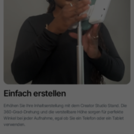
Wie verstellbar ist der Ständer?
Der Ständer kann bis zu 65"" biegen, drehen und strecken, mit
360-Grad-Drehung und 720-Grad-Neigung und
Klammerdrehung.
Ist der Ständer einfach einzurichten und zu verwenden?
Ja, der Ständer ist benutzerfreundlich. Einfach die Schraube
festziehen und die Aluminiumstange auf die gewünschte Höhe
ausziehen.
Einfach erstellen
Erhöhen Sie Ihre Inhaltserstellung mit dem Creator Studio Stand. Die
360-Grad-Drehung und die verstellbare Höhe sorgen für perfekte
Winkel bei jeder Aufnahme, egal ob Sie ein Telefon oder ein Tablet
verwenden.