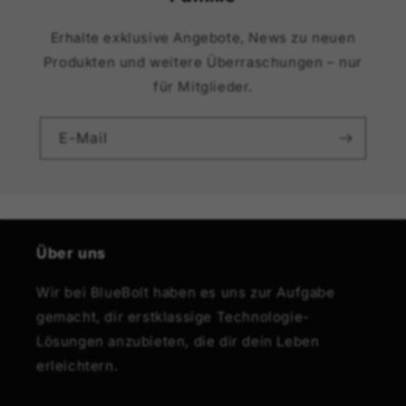
Erhalte exklusive Angebote, News zu neuen
Produkten und weitere Überraschungen – nur
für Mitglieder.
E-Mail
Über uns
Wir bei BlueBolt haben es uns zur Aufgabe
gemacht, dir erstklassige Technologie-
Lösungen anzubieten, die dir dein Leben
erleichtern.