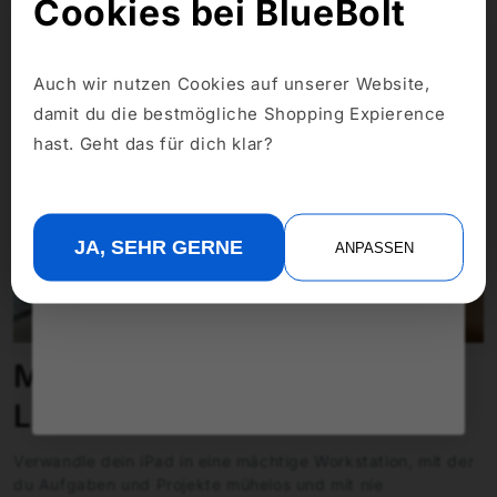
Cookies bei BlueBolt
Wollen
10% RABATT
Auch wir nutzen Cookies auf unserer Website,
damit du die bestmögliche Shopping Expierence
Ihre erste Bestellung?
hast. Geht das für dich klar?
Ja, bitte!
JA, SEHR GERNE
ANPASSEN
Nein danke, ich zahle den vollen Preis
Maximierte Produktivität ohne
Limits!
Verwandle dein iPad in eine mächtige Workstation, mit der
du Aufgaben und Projekte mühelos und mit nie