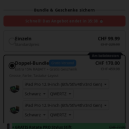
Bundle & Geschenke sichern
Schnell! Das Angebot endet in
35:36
⏰
Einzeln
CHF 99.99
Standardpreis
CHF 229.99
Am beliebtesten
Doppel-Bundle
CHF 170.00
Gratis Versand
CHF 459.98
Extra 15% RABATT + Gratis Geschenk
Grosse
Farbe
Tastatur-Layout
+ GRATIS Rotate PRO Stylus Stift
CHF 77.00