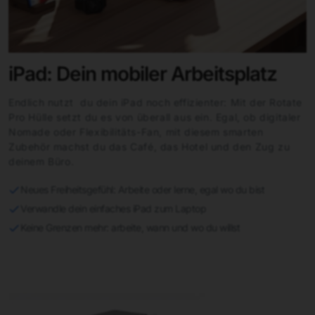
iPad: Dein mobiler Arbeitsplatz
Endlich nutzt du dein iPad noch effizienter: Mit der Rotate
Pro Hülle setzt du es von überall aus ein. Egal, ob digitaler
Nomade oder Flexibilitäts-Fan, mit diesem smarten
Zubehör machst du das Café, das Hotel und den Zug zu
deinem Büro.
Neues Freiheitsgefühl: Arbeite oder lerne, egal wo du bist
Verwandle dein einfaches iPad zum Laptop
Keine Grenzen mehr: arbeite, wann und wo du willst