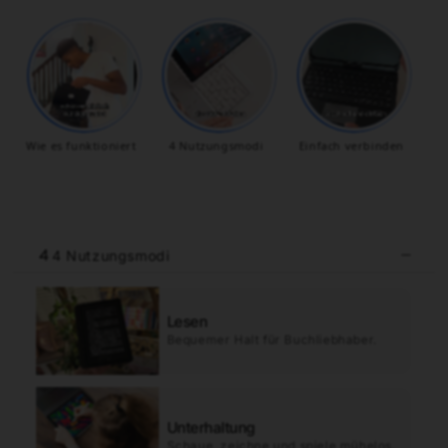
Wie es funktioniert
4 Nutzungsmodi
Einfach verbinden
4 Nutzungsmodi
Lesen
Bequemer Halt für Buchliebhaber.
Unterhaltung
Schaue, zeichne und spiele mühelos.