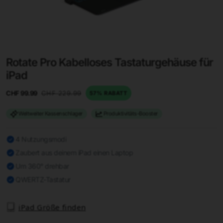
Rotate Pro Kabelloses Tastaturgehäuse für
iPad
CHF 99.99
CHF 229.99
57% RABATT
Weltweiter Kassenschlager
Produktivitäts-Booster
4 Nutzungsmodi
Zaubert aus deinem iPad einen Laptop
Um 360° drehbar
QWERTZ-Tastatur
iPad Größe finden