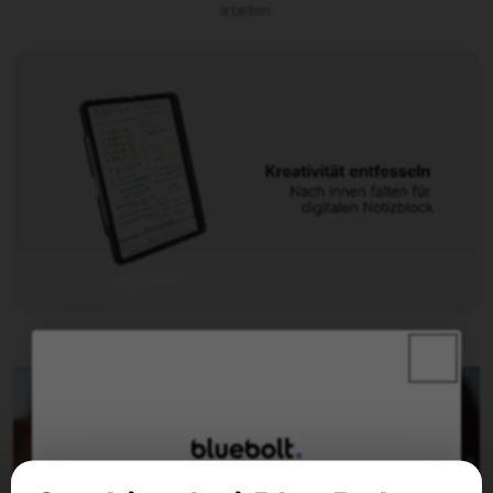
arbeiten.
iPad Air
iPad Air 5
Year: 2022
A2588, A2589, A2591
iPad Air 4
Year: 2020
A2316, A2324, A2325, A2072
iPad Air 3
Year: 2019
A2152, A2123, A2153, A2154
iPad Mini
iPad mini 6
Year: 2021
A2567, A2568, A2569
iPad Pro
Year: 2017
A1701, A1709, A1852