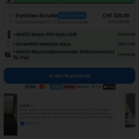
Familien-Bundle
CHF 320.00
Gratis Versand
CHF 919.96
Extra 20% RABATT + 3 Gratis Geschenke
+ GRATIS Rotate PRO Stylus Stift
CHF 77.00
+ RotatePRO kabellose Maus
CHF 77.00
+ GRATIS Blaulichtblockierender Bildschirmschutz
CHF 62.00
für iPad
In den Warenkorb
Darrel B.
Ich kann gar nicht sagen, wie sehr ich diese Tastaturhülle liebe! Es ist,
als hätte ich einen Mini-Laptop, wo immer ich hingehe. Das schlanke
Design und der zuverlässige Schutz geben mir ein gutes Gefühl,
während die 360°-Drehung es mir ermöglicht..
Verifiziert