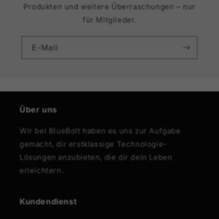
Produkten und weitere Überraschungen – nur
für Mitglieder.
E-Mail
Über uns
Wir bei BlueBolt haben es uns zur Aufgabe
gemacht, dir erstklassige Technologie-
Lösungen anzubieten, die dir dein Leben
erleichtern.
Kundendienst