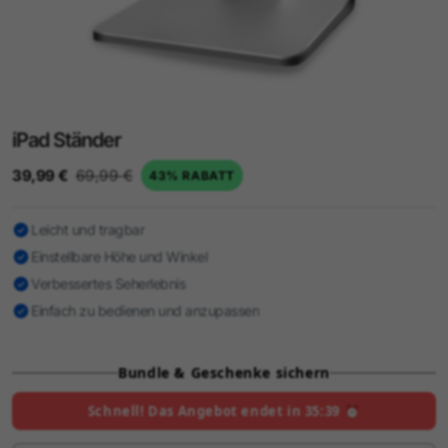
iPad Ständer
39,99 €
69,99 €
43% RABATT
Leicht und tragbar
Einstellbare Höhe und Winkel
Verbessertes Seherlebnis
Einfach zu bedienen und anzupassen
Bundle & Geschenke sichern
Schnell! Das Angebot endet in
35:38
⏰