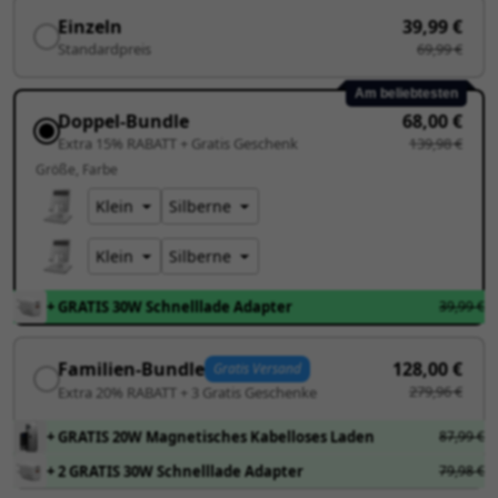
Einzeln
39,99 €
Standardpreis
69,99 €
Am beliebtesten
Doppel-Bundle
68,00 €
Extra 15% RABATT + Gratis Geschenk
139,98 €
Größe
Farbe
+ GRATIS 30W Schnelllade Adapter
39,99 €
Familien-Bundle
128,00 €
Gratis Versand
279,96 €
Extra 20% RABATT + 3 Gratis Geschenke
+ GRATIS 20W Magnetisches Kabelloses Laden
87,99 €
+ 2 GRATIS 30W Schnelllade Adapter
79,98 €