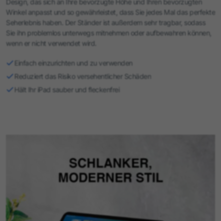
Design, das sich an Ihre bevorzugte Höhe und Ihren bevorzugten
Winkel anpasst und so gewährleistet, dass Sie jedes Mal das perfekte
Seherlebnis haben. Der Ständer ist außerdem sehr tragbar, sodass
Sie ihn problemlos unterwegs mitnehmen oder aufbewahren können,
wenn er nicht verwendet wird.
Einfach einzurichten und zu verwenden
Reduziert das Risiko versehentlicher Schäden
Hält Ihr iPad sauber und fleckenfrei