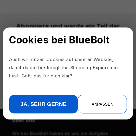
Abonniere und werde ein Teil der
Familie
Cookies bei BlueBolt
Erhalte exklusive Angebote, News zu neuen
Produkten und weitere Überraschungen – nur für
Auch wir nutzen Cookies auf unserer Website,
Mitglieder.
damit du die bestmögliche Shopping Expierence
hast. Geht das für dich klar?
E-Mail
JA, SEHR GERNE
ANPASSEN
Über uns
Wir bei BlueBolt haben es uns zur Aufgabe