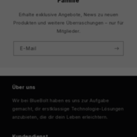
Familie
Erhalte exklusive Angebote, News zu neuen
Produkten und weitere Überraschungen – nur für
Mitglieder.
E-Mail
Über uns
Wir bei BlueBolt haben es uns zur Aufgabe
gemacht, dir erstklassige Technologie-Lösungen
anzubieten, die dir dein Leben erleichtern.
Kundendienst