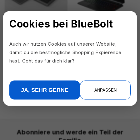
Cookies bei BlueBolt
Kabellose tragbare Tastatur für
Astro - Kabellose Tastaturhülle
Tablets und Smartphones
mit Touchpad für Samsung Tab
Auch wir nutzen Cookies auf unserer Website,
12,4" & 11"
CHF 96.00
CHF 153.00
damit du die bestmögliche Shopping Expierence
CHF 162.00
CHF 267.00
hast. Geht das für dich klar?
Zum Produkt
Zum Produkt
JA, SEHR GERNE
ANPASSEN
Abonniere und werde ein Teil der